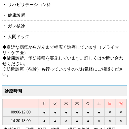
・ リハビリテーション科
・ 健康診断
・ ガン検診
・ 人間ドッグ
◆身近な病気からがんまで幅広く診療しています（プライマ
リ・ケア医）
◆健康診断、予防接種を実施しています。詳しくはお問い合わ
せください。
※訪問診療（往診）も行っていますのでお気軽にご相談くださ
い。
診療時間
月
火
水
木
金
土
日
祝
09:00-12:00
●
●
●
●
●
●
×
×
14:30-18:00
●
▲
×
▲
●
×
×
×