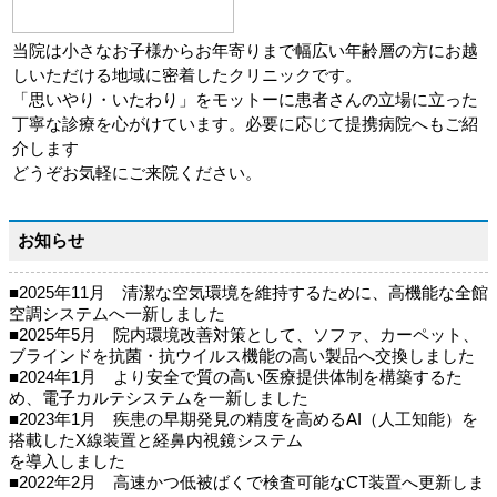
当院は小さなお子様からお年寄りまで幅広い年齢層の方にお越
しいただける地域に密着したクリニックです。
「思いやり・いたわり」をモットーに患者さんの立場に立った
丁寧な診療を心がけています。必要に応じて提携病院へもご紹
介します
どうぞお気軽にご来院ください。
お知らせ
■2025年11月 清潔な空気環境を維持するために、高機能な全館
空調システムへ一新しました
■2025年5月 院内環境改善対策として、ソファ、カーペット、
ブラインドを抗菌・抗ウイルス機能の高い製品へ交換しました
■2024年1月 より安全で質の高い医療提供体制を構築するた
め、電子カルテシステムを一新しました
■2023年1月 疾患の早期発見の精度を高めるAI（人工知能）を
搭載したX線装置と経鼻内視鏡システム
を導入しました
■2022年2月 高速かつ低被ばくで検査可能なCT装置へ更新しま